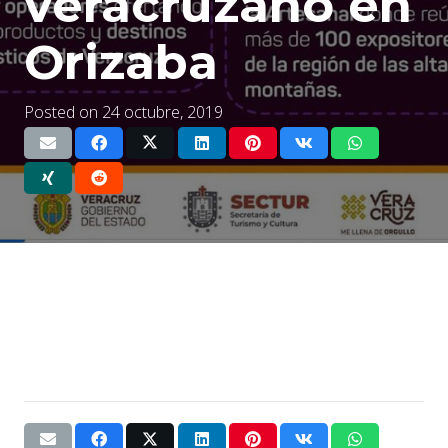
veracruzano en
Orizaba
Posted on
24 octubre, 2019
Bienvenido a WordPress. Esta es tu primera entrada.
Edítala o bórrala, ¡luego empieza a escribir!