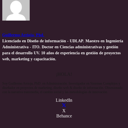
Guillermo Arrioja, Phd.
Licenciado en Diseño de información - UDLAP. Maestro en Ingeniería
Administrativa - ITO. Doctor en Ciencias administrativas y gestión
para el desarrollo UV. 10 años de experiencia en gestión de proyectos
web, marketing y capacitación.
¡HOLA!
Soy Guillermo Arrioja, PhD. en Administración. Investigador en Sistemas Complejos y
diseñador en proyectos de marketing, diseño web & diseño de información. Obsesionado
con la narrativa transmedia, el cambio social y las metodologías de innovación.
LinkedIn
X
Behance