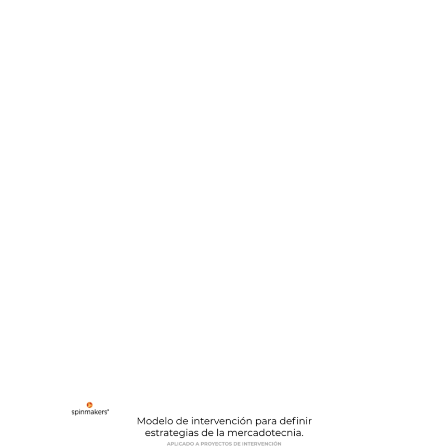
especificar los limites del concepto de
Marketing y de Mercado cuando se habla
de proyectos con enfoque social y que no
necesariamente surgen desde una
empresa.
El modelo establece una ruta a partir de los
distintos paradigmas de la administración
que han influido en prácticas específicas de
marketing. Así mismo, se identifican los
paradigmas de la ciencia que permitieron
que los alumnos establecieran el impacto
potencial de cada proyecto según sus
categorías.