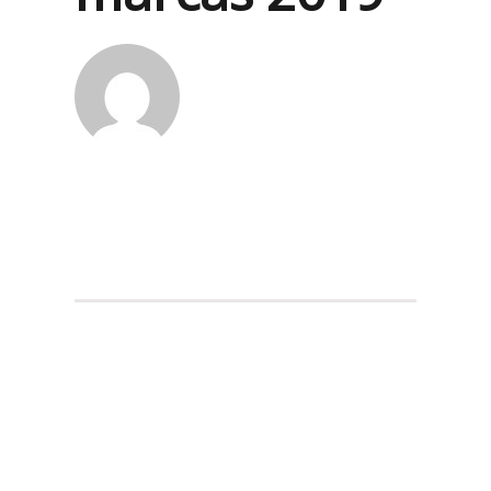
Guillermo Arrioja, Phd.
Licenciado en Diseño de información - UDLAP. Maestro en
Ingeniería Administrativa - ITO. Doctor en Ciencias
administrativas y gestión para el desarrollo UV. 10 años de
experiencia en gestión de proyectos web, marketing y
capacitación.
Iniciamos el semestre de Agosto 2018 en la
maestría de Diseño Estratégico de la
Universidad Iberoamericana en Puebla. En
este breve artículo compartimos algunos de
los lineamientos y enfoques que seguimos
como parte de la adecuación del marketing