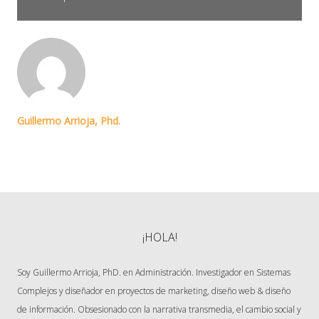
Guillermo Arrioja, Phd.
Licenciado en Diseño de información - UDLAP. Maestro en Ingeniería
Administrativa - ITO. Doctor en Ciencias administrativas y gestión para el
desarrollo UV. 10 años de experiencia en gestión de proyectos web,
marketing y capacitación.
¡HOLA!
Soy Guillermo Arrioja, PhD. en Administración. Investigador en Sistemas
Complejos y diseñador en proyectos de marketing, diseño web & diseño
de información. Obsesionado con la narrativa transmedia, el cambio social y