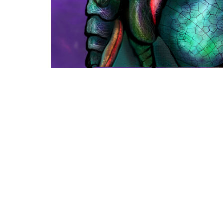
DESCRIPCIÓN
Tina Marina es un pr
desarrollado con téc
original del mismo n
Guillermo Arrioja, g