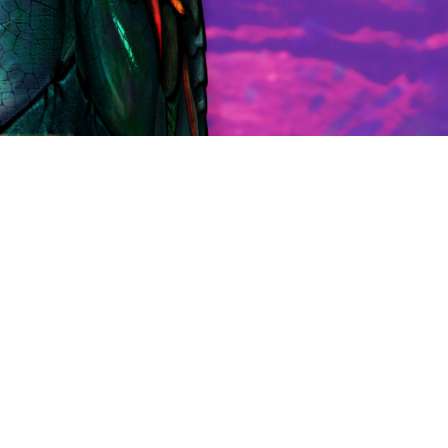
Año:
2011
oyecto de ilustración
Técnica:
Mixta (Acuarela, p
nica mixta para la obra
digital).
ombre.
estor de Spinmakers, ha