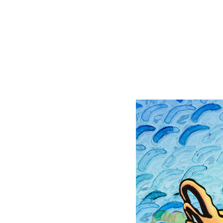
tenido siempre especi
infantil y juvenil, si
primeros ejercicios.