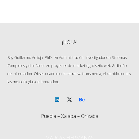
Administrativa - ITO. Doctor en Ciencias administrativas y gestión para el
desarrollo UV. 10 años de experiencia en gestión de proyectos web,
marketing y capacitación.
¡HOLA!
Soy Guillermo Arrioja, PhD. en Administración. Investigador en Sistemas
Complejos y diseñador en proyectos de marketing, diseño web & diseño
de información. Obsesionado con la narrativa transmedia, el cambio social y
las metodologías de innovación.
Puebla – Xalapa – Orizaba
MARCAS HERMANAS