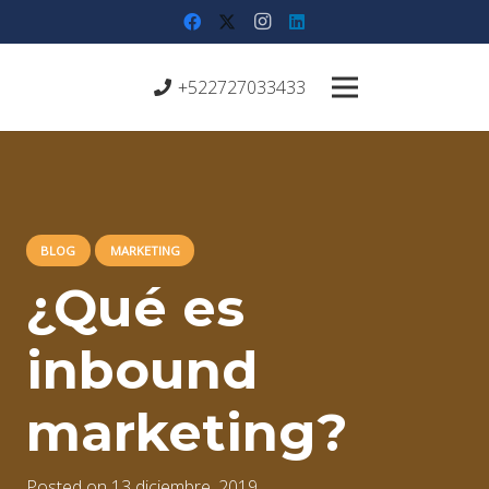
+522727033433
BLOG
MARKETING
¿Qué es
inbound
marketing?
Posted on
13 diciembre, 2019