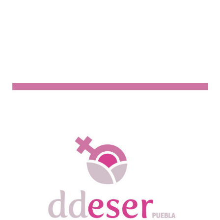
AÑO:
2009
[ult_buttons btn_title=»VISITAR EL SITIO»
btn_link=»url:http%3A%2F%2Fwww.crezcorama.com||targe
btn_size=»ubtn-large» btn_title_color=»#ffffff»
btn_bg_color=»#f4a641″ icon_size=»32″
btn_icon_pos=»ubtn-sep-icon-at-left»]