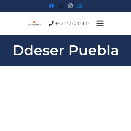
+522727033433
Ddeser Puebla
SOBRE EL PROYECTO:
El diseño de la imagen corporativa de Ddeser Puebla
busca representar el eje temáticos de sus acciones a
partir de la integración del símbolo clásico de género
como un elemento que se transforma, emerge y
representa la integración de esta asociación civil.