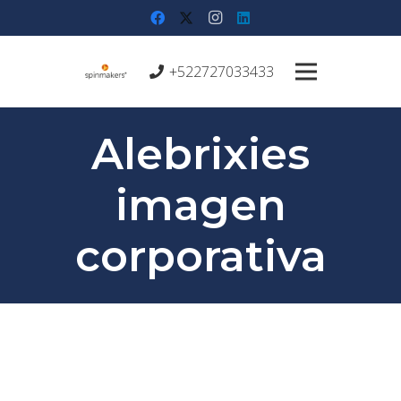
+522727033433
Alebrixies
imagen
corporativa
SOBRE EL PROYECTO:
PartidaLab: Laboratorio de análisis clínicos de Orizaba,
Ver. nos asignó a la tarea de ajustar su logotipo, para lo